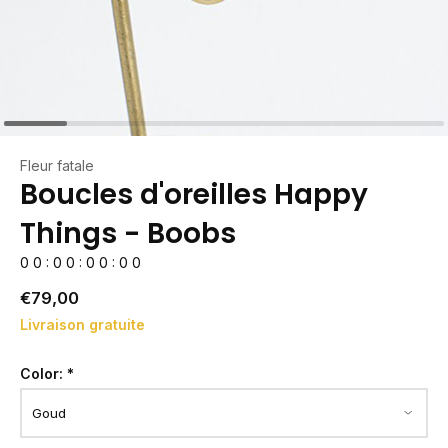
Fleur fatale
Boucles d'oreilles Happy
Things - Boobs
0
0
:
0
0
:
0
0
:
0
0
€79,00
Livraison gratuite
Color:
*