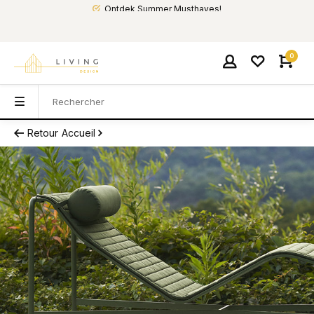
Ontdek Summer Musthaves!
0
Retour
Accueil