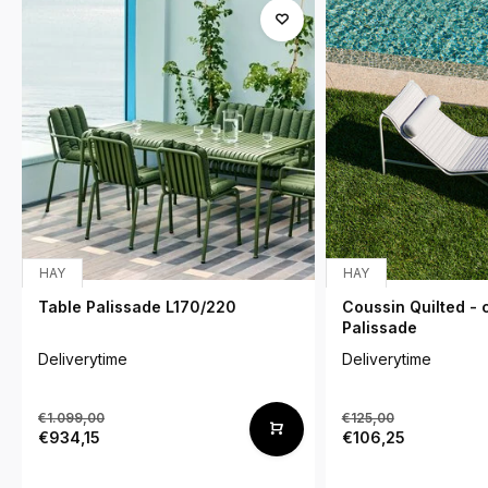
HAY
HAY
Table Palissade L170/220
Coussin Quilted - 
Palissade
Deliverytime
Deliverytime
€1.099,00
€125,00
€934,15
€106,25