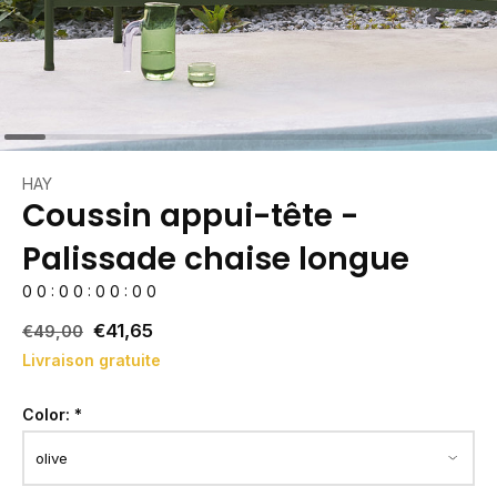
HAY
Coussin appui-tête -
Palissade chaise longue
0
0
:
0
0
:
0
0
:
0
0
€41,65
€49,00
Livraison gratuite
Color:
*