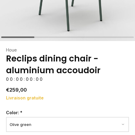
Houe
Reclips dining chair -
aluminium accoudoir
0
0
:
0
0
:
0
0
:
0
0
€259,00
Livraison gratuite
Color:
*