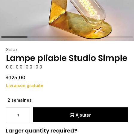
Serax
Lampe pliable Studio Simple
0
0
:
0
0
:
0
0
:
0
0
€125,00
Livraison gratuite
2 semaines
Ajouter
Larger quantity required?