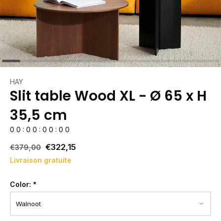
HAY
Slit table Wood XL - Ø 65 x H
35,5 cm
0
0
:
0
0
:
0
0
:
0
0
€322,15
€379,00
Livraison gratuite
Color:
*