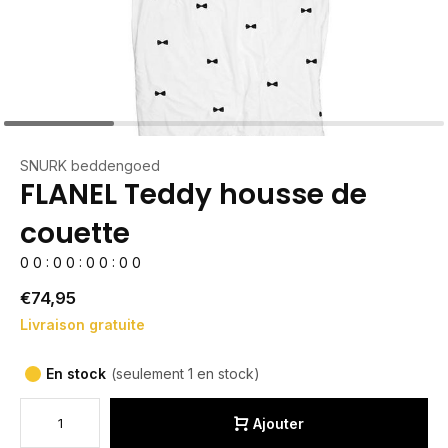
SNURK beddengoed
FLANEL Teddy housse de
couette
0
0
:
0
0
:
0
0
:
0
0
€74,95
Livraison gratuite
En stock
(seulement 1 en stock)
Ajouter