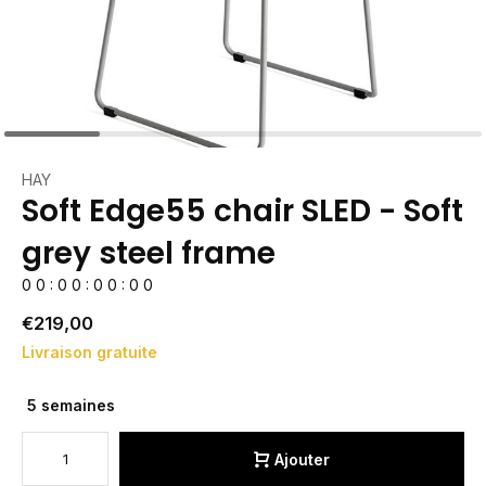
HAY
Soft Edge55 chair SLED - Soft
grey steel frame
0
0
:
0
0
:
0
0
:
0
0
€219,00
Livraison gratuite
5 semaines
Ajouter