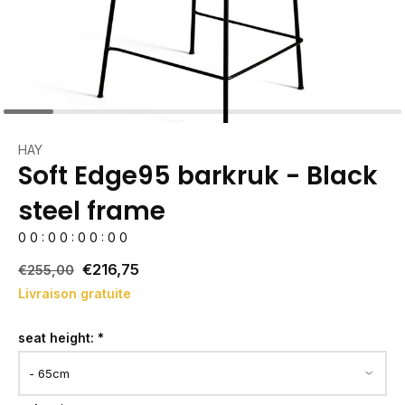
HAY
Soft Edge95 barkruk - Black
steel frame
0
0
:
0
0
:
0
0
:
0
0
€216,75
€255,00
Livraison gratuite
seat height:
*