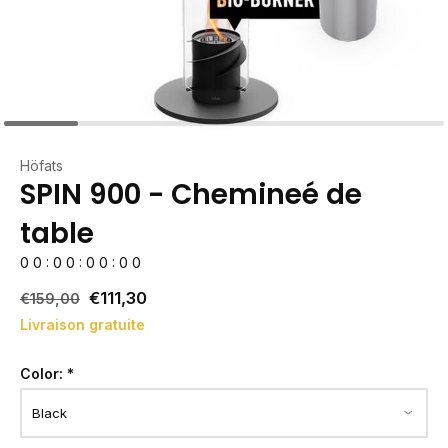
Höfats
SPIN 900 - Chemineé de
table
0
0
:
0
0
:
0
0
:
0
0
€111,30
€159,00
Livraison gratuite
Color:
*