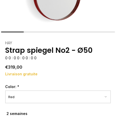
HAY
Strap spiegel No2 - Ø50
0
0
:
0
0
:
0
0
:
0
0
€319,00
Livraison gratuite
Color:
*
2 semaines