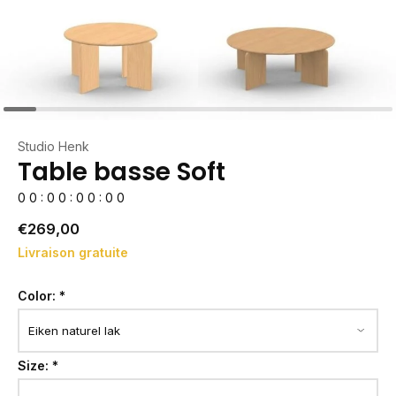
Studio Henk
Table basse Soft
0
0
:
0
0
:
0
0
:
0
0
€269,00
Livraison gratuite
Color:
*
Size:
*