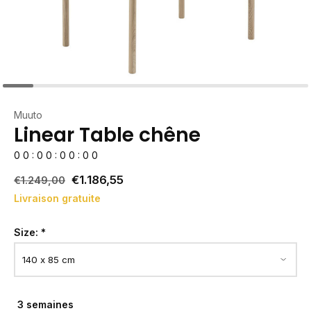
Muuto
Linear Table chêne
0
0
:
0
0
:
0
0
:
0
0
€1.186,55
€1.249,00
Livraison gratuite
Size:
*
3 semaines