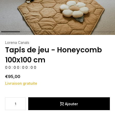
Lorena Canals
Tapis de jeu - Honeycomb
100x100 cm
0
0
:
0
0
:
0
0
:
0
0
€95,00
Livraison gratuite
Ajouter