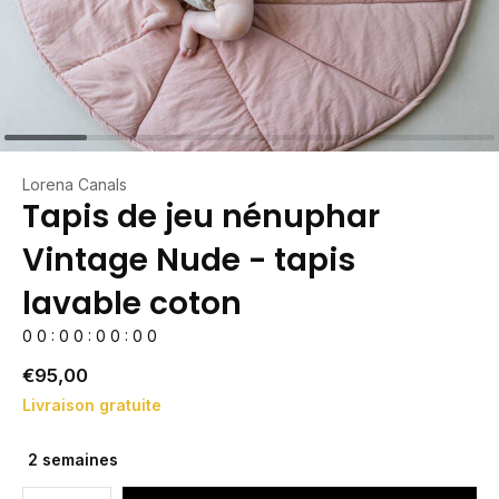
Lorena Canals
Tapis de jeu nénuphar
Vintage Nude - tapis
lavable coton
0
0
:
0
0
:
0
0
:
0
0
€95,00
Livraison gratuite
2 semaines