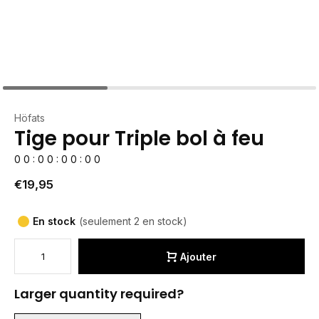
Höfats
Tige pour Triple bol à feu
0
0
:
0
0
:
0
0
:
0
0
€19,95
En stock
(seulement 2 en stock)
Ajouter
Larger quantity required?