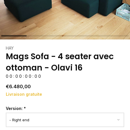
HAY
Mags Sofa - 4 seater avec
ottoman - Olavi 16
0
0
:
0
0
:
0
0
:
0
0
€6.480,00
Livraison gratuite
Version:
*