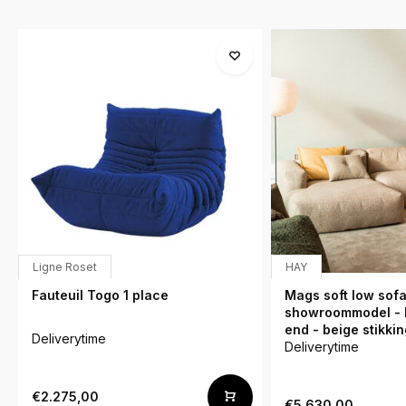
Ligne Roset
HAY
Fauteuil Togo 1 place
Mags soft low sofa
showroommodel - b
end - beige stikkin
Deliverytime
Deliverytime
€2.275,00
€5.630,00