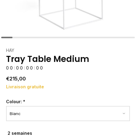
HAY
Tray Table Medium
0
0
:
0
0
:
0
0
:
0
0
€215,00
Livraison gratuite
Colour:
*
2 semaines