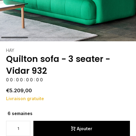
HAY
Quilton sofa - 3 seater -
Vidar 932
0
0
:
0
0
:
0
0
:
0
0
€5.209,00
Livraison gratuite
6 semaines
Ajouter