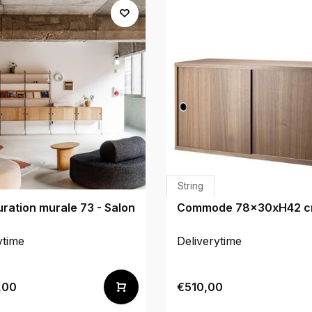
String
ration murale 73 - Salon
Commode 78x30xH42 
ytime
Deliverytime
,00
€510,00