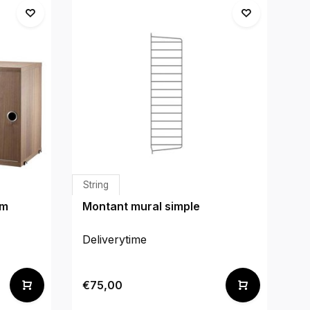
String
St
cm
Montant mural simple
M
Deliverytime
De
€75,00
€