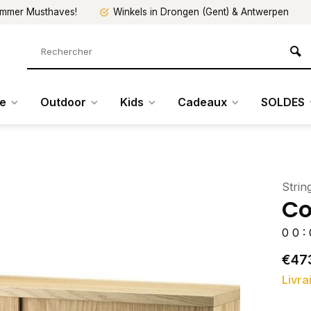
mmer Musthaves!
Winkels in Drongen (Gent) & Antwerpen
re
Outdoor
Kids
Cadeaux
SOLDES
Strin
C
0
0
:
€47
Livra