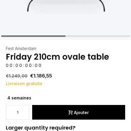
Fest Amsterdam
Friday 210cm ovale table
0
0
:
0
0
:
0
0
:
0
0
€1.186,55
€1.249,00
Livraison gratuite
4 semaines
Ajouter
Larger quantity required?