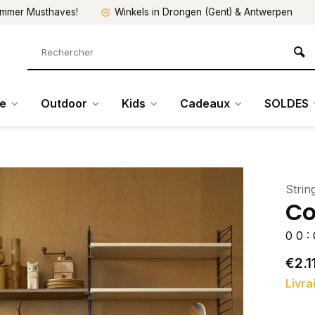
mmer Musthaves!
Winkels in Drongen (Gent) & Antwerpen
re
Outdoor
Kids
Cadeaux
SOLDES
Strin
Co
0
0
:
€2.1
Livra