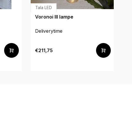
Tala LED
Voronoi III lampe
Deliverytime
€211,75