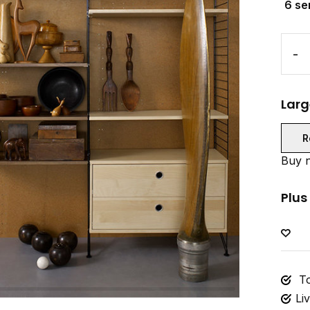
6 se
-
Larg
R
Buy n
Plus
To
Li