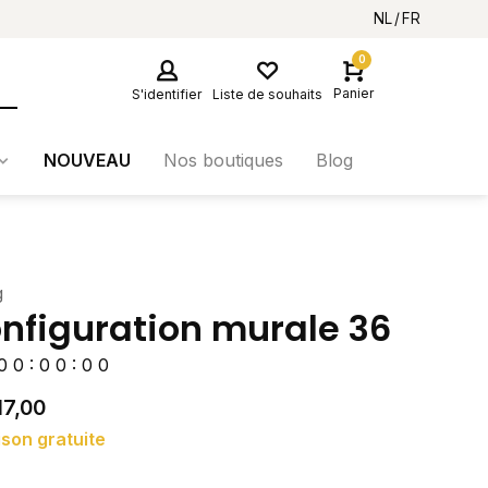
NL
FR
0
Panier
S'identifier
Liste de souhaits
NOUVEAU
Nos boutiques
Blog
g
nfiguration murale 36
0
0
:
0
0
:
0
0
17,00
ison gratuite