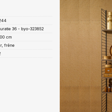
244
uratie 36 - byo-323852
200 cm
r, frêne
2