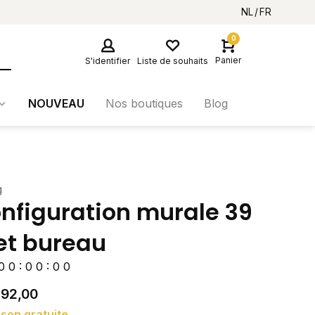
NL
FR
0
Panier
S'identifier
Liste de souhaits
NOUVEAU
Nos boutiques
Blog
g
nfiguration murale 39
t bureau
0
0
:
0
0
:
0
0
292,00
ison gratuite