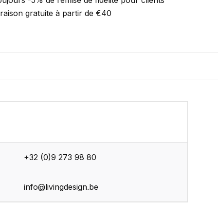
ujours -5% de remise de fidélité pour clients
vraison gratuite à partir de €40
+32 (0)9 273 98 80
r
info@livingdesign.be