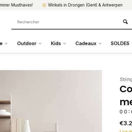
mmer Musthaves!
Winkels in Drongen (Gent) & Antwerpen
re
Outdoor
Kids
Cadeaux
SOLDES
Strin
Co
me
0
0
:
€3.
Livra