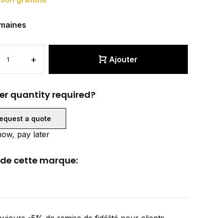
maines
+
Ajouter
er quantity required?
equest a quote
ow, pay later
 de cette marque: