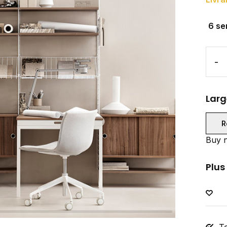
6 se
-
Larg
R
Buy n
Plus