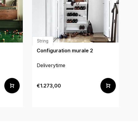
String
Fe
Configuration murale 2
Po
Deliverytime
De
€1.273,00
€