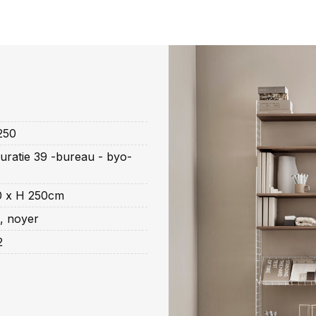
250
uratie 39 -bureau - byo-
0 x H 250cm
, noyer
2