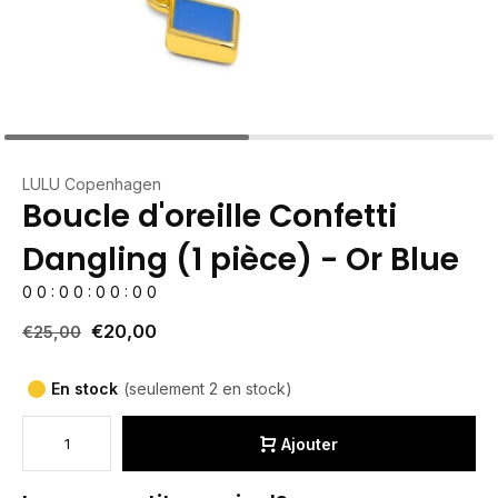
LULU Copenhagen
Boucle d'oreille Confetti
Dangling (1 pièce) - Or Blue
0
0
:
0
0
:
0
0
:
0
0
€20,00
€25,00
En stock
(seulement 2 en stock)
Ajouter