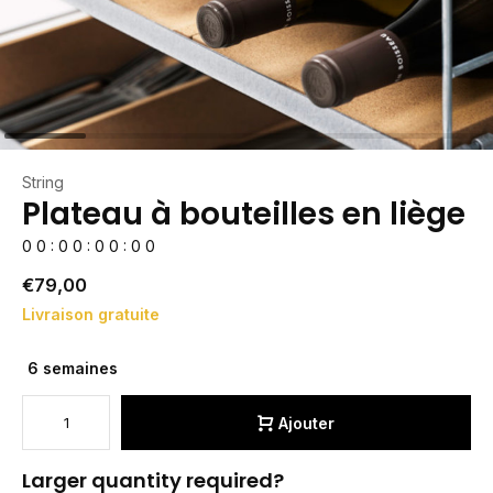
String
Plateau à bouteilles en liège
0
0
:
0
0
:
0
0
:
0
0
€79,00
Livraison gratuite
6 semaines
Ajouter
Larger quantity required?